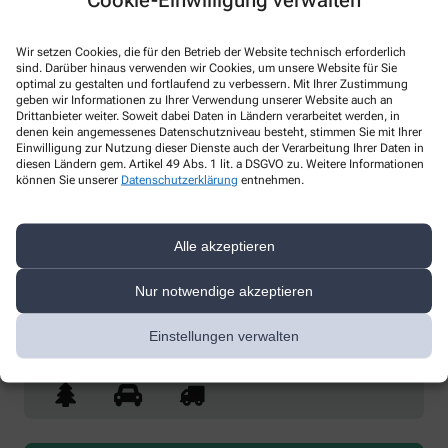
Wir setzen Cookies, die für den Betrieb der Website technisch erforderlich
sind. Darüber hinaus verwenden wir Cookies, um unsere Website für Sie
optimal zu gestalten und fortlaufend zu verbessern. Mit Ihrer Zustimmung
geben wir Informationen zu Ihrer Verwendung unserer Website auch an
Drittanbieter weiter. Soweit dabei Daten in Ländern verarbeitet werden, in
* Bitte füllen Sie die Pflichtfelder aus
denen kein angemessenes Datenschutzniveau besteht, stimmen Sie mit Ihrer
Einwilligung zur Nutzung dieser Dienste auch der Verarbeitung Ihrer Daten in
diesen Ländern gem. Artikel 49 Abs. 1 lit. a DSGVO zu. Weitere Informationen
Ich erkläre mich damit einverstanden, dass die von mir angegebenen
können Sie unserer
Datenschutzerklärung
entnehmen.
Daten elektronisch erfasst und gespeichert und meine Daten an die
von mir ausgesuchte Apotheke übergeben werden. Rechtsgrundlage
der Verarbeitung ist Art. 6 Abs. 1 lit. a DS-GVO. Die Einwilligung kann
jederzeit widerrufen werden, z.B. per E-Mail an
Alle akzeptieren
info@baerenapotheke-essen.de
.
Nur notwendige akzeptieren
Ihre Daten werden ausschließlich zur Bearbeitung Ihrer Anfrage
verwendet. Weitere Informationen zum Datenschutz finden Sie unter
folgendem Link:
Datenschutz
.
Einstellungen verwalten
Sind Sie ein Mensch? Dann wählen Sie bitte
den Baum