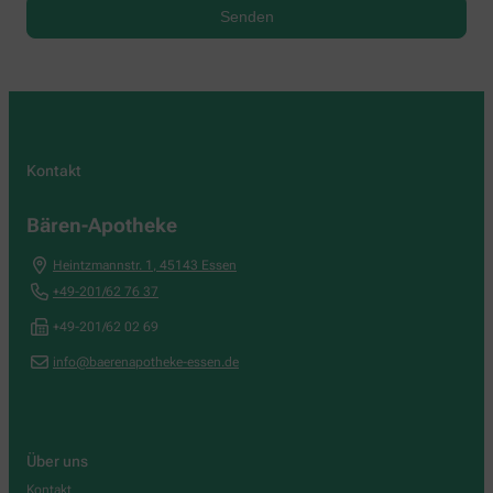
Kontakt
Bären-Apotheke
Heintzmannstr. 1
,
45143
Essen
+49-201/62 76 37
+49-201/62 02 69
info@baerenapotheke-essen.de
Über uns
Kontakt